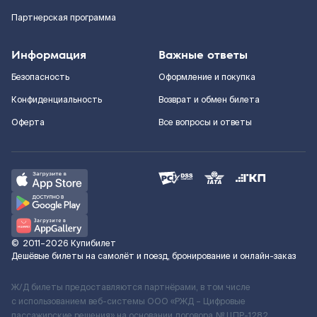
Партнерская программа
Информация
Важные ответы
Безопасность
Оформление и покупка
Конфиденциальность
Возврат и обмен билета
Оферта
Все вопросы и ответы
©
2011–2026
Купибилет
Дешёвые билеты на самолёт и поезд, бронирование и онлайн-заказ
Ж/Д билеты предоставляются партнёрами, в том числе
с использованием веб-системы ООО «РЖД – Цифровые
пассажирские решения» на основании договора № ЦПР-1282