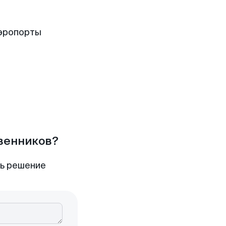
аэропорты
твенников?
ть решение