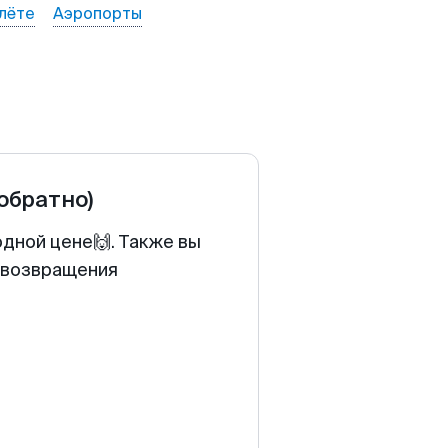
лёте
Аэропорты
 обратно)
одной цене🙌. Также вы
у возвращения