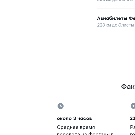
Авиабилеты
Фе
223
км до
Элисты
Фак
около 3 часов
2
Среднее время
Р
перелета из Ферганы в
г