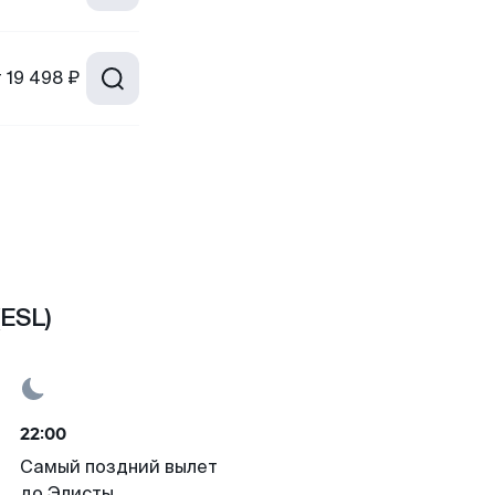
т
19 498 ₽
ESL)
22:00
Самый поздний вылет
до Элисты