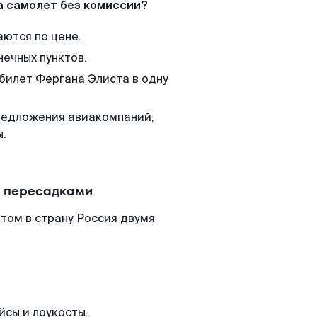
а самолет без комиссии?
аются по цене.
нечных пунктов.
 билет Фергана Элиста в одну
редложения авиакомпаний,
ы.
с пересадками
том в страну Россия двумя
йсы и лоукосты.