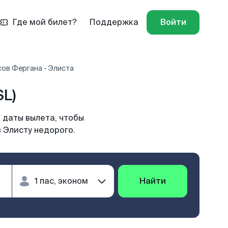
Где мой билет?
Поддержка
Войти
ов Фергана - Элиста
L)
 даты вылета, чтобы
 Элисту недорого.
Найти