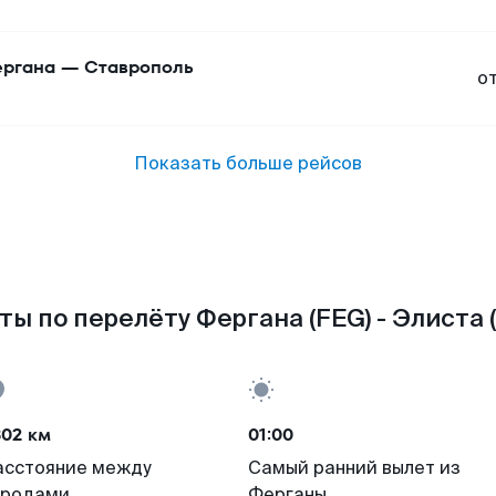
ргана
—
Ставрополь
о
Показать больше рейсов
ты по перелёту Фергана (FEG) - Элиста (
302 км
01:00
асстояние между
Самый ранний вылет из
ородами
Ферганы