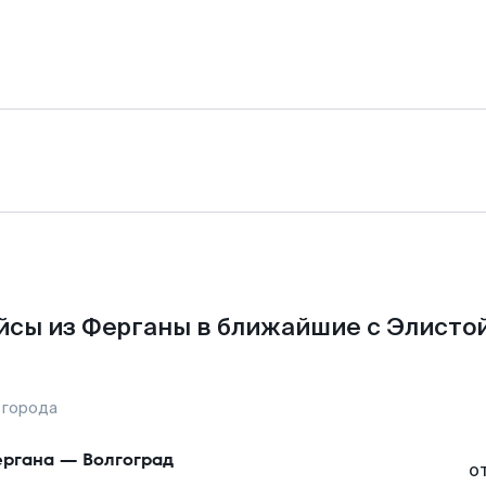
йсы из Ферганы в ближайшие с Элистой
 города
ргана
—
Волгоград
о