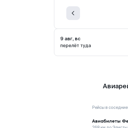
9 авг, вс
перелёт туда
Авиаре
Рейсы в соседние
Авиабилеты
Фе
268
км до
Элисты