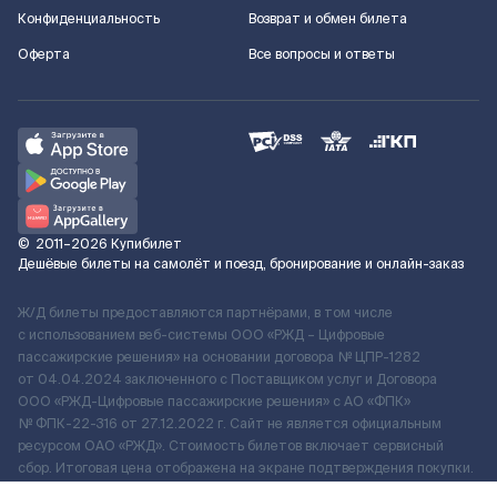
Конфиденциальность
Возврат и обмен билета
Оферта
Все вопросы и ответы
©
2011–2026
Купибилет
Дешёвые билеты на самолёт и поезд, бронирование и онлайн-заказ
Ж/Д билеты предоставляются партнёрами, в том числе
с использованием веб-системы ООО «РЖД – Цифровые
пассажирские решения» на основании договора № ЦПР-1282
от 04.04.2024 заключенного с Поставщиком услуг и Договора
ООО «РЖД-Цифровые пассажирские решения» c АО «ФПК»
№ ФПК-22-316 от 27.12.2022 г. Сайт не является официальным
ресурсом ОАО «РЖД». Стоимость билетов включает сервисный
сбор. Итоговая цена отображена на экране подтверждения покупки.
По вопросам рассмотрения обращений, жалоб, претензий граждан