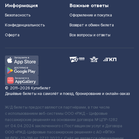
Информация
Важные ответы
Безопасность
Оформление и покупка
Конфиденциальность
Возврат и обмен билета
Оферта
Все вопросы и ответы
©
2011–2026
Купибилет
Дешёвые билеты на самолёт и поезд, бронирование и онлайн-заказ
Ж/Д билеты предоставляются партнёрами, в том числе
с использованием веб-системы ООО «РЖД – Цифровые
пассажирские решения» на основании договора № ЦПР-1282
от 04.04.2024 заключенного с Поставщиком услуг и Договора
ООО «РЖД-Цифровые пассажирские решения» c АО «ФПК»
№ ФПК-22-316 от 27.12.2022 г. Сайт не является официальным