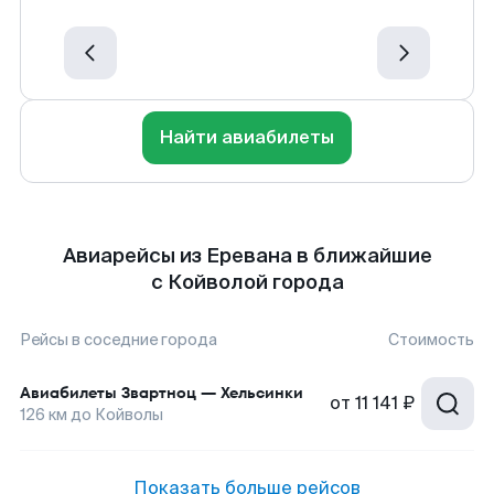
Найти авиабилеты
Авиарейсы из Еревана в ближайшие
с Койволой города
Рейсы в соседние города
Стоимость
Авиабилеты
Звартноц
—
Хельсинки
от
11 141 ₽
126
км до
Койволы
Показать больше рейсов