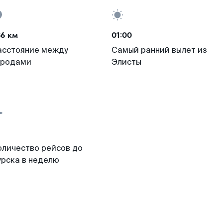
36 км
01:00
асстояние между
Самый ранний вылет из
ородами
Элисты
оличество рейсов до
урска в неделю