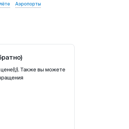
лёте
Аэропорты
братно)
 цене🙌. Также вы можете
звращения