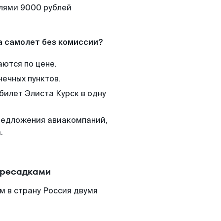
елями 9000 рублей
а самолет без комиссии?
аются по цене.
нечных пунктов.
билет Элиста Курск в одну
редложения авиакомпаний,
.
ересадками
м в страну Россия двумя