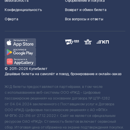
Безопасность
Оформление и покупка
Конфиденциальность
Возврат и обмен билета
Оферта
Все вопросы и ответы
©
2011–2026
Купибилет
Дешёвые билеты на самолёт и поезд, бронирование и онлайн-заказ
Ж/Д билеты предоставляются партнёрами, в том числе
с использованием веб-системы ООО «РЖД – Цифровые
пассажирские решения» на основании договора № ЦПР-1282
от 04.04.2024 заключенного с Поставщиком услуг и Договора
ООО «РЖД-Цифровые пассажирские решения» c АО «ФПК»
№ ФПК-22-316 от 27.12.2022 г. Сайт не является официальным
ресурсом ОАО «РЖД». Стоимость билетов включает сервисный
сбор. Итоговая цена отображена на экране подтверждения покупки.