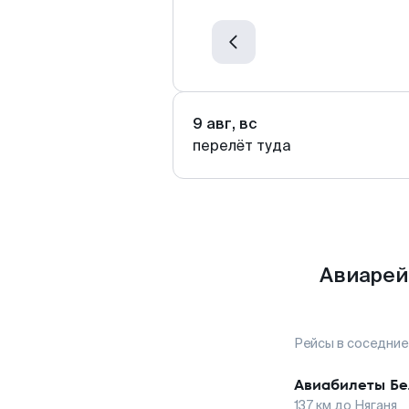
9 авг, вс
перелёт туда
Авиарей
Рейсы в соседние
Авиабилеты
Бе
137
км до
Няганя