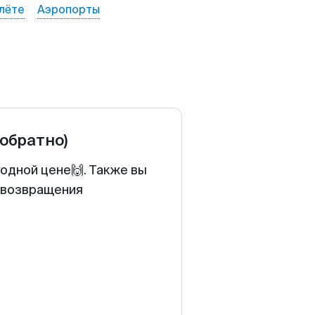
лёте
Аэропорты
 обратно)
годной цене🙌. Также вы
у возвращения