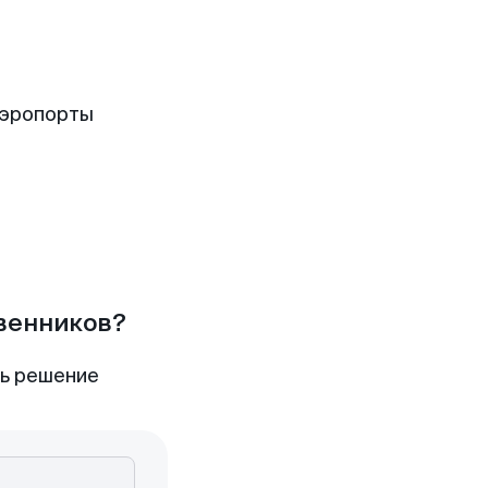
аэропорты
твенников?
ть решение