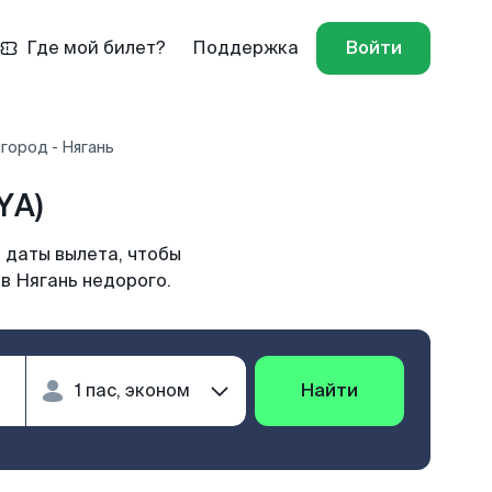
Где мой билет?
Поддержка
Войти
город - Нягань
YA)
 даты вылета, чтобы
в Нягань недорого.
Найти