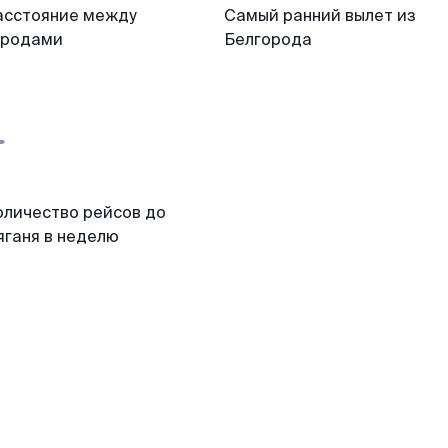
асстояние между
Самый ранний вылет из
ородами
Белгорода
оличество рейсов до
яганя в неделю