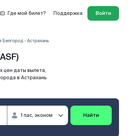
Где мой билет?
Поддержка
Войти
в Белгород - Астрахань
ASF)
х цен даты вылета,
города в Астрахань
Найти