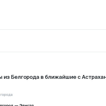
 из Белгорода в ближайшие с Астраха
 города
лгород
—
Элиста