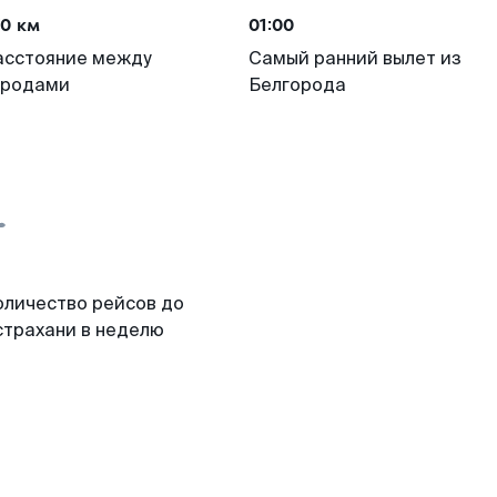
70 км
01:00
асстояние между
Самый ранний вылет из
ородами
Белгорода
оличество рейсов до
страхани в неделю