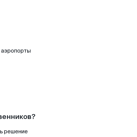
 аэропорты
твенников?
ть решение