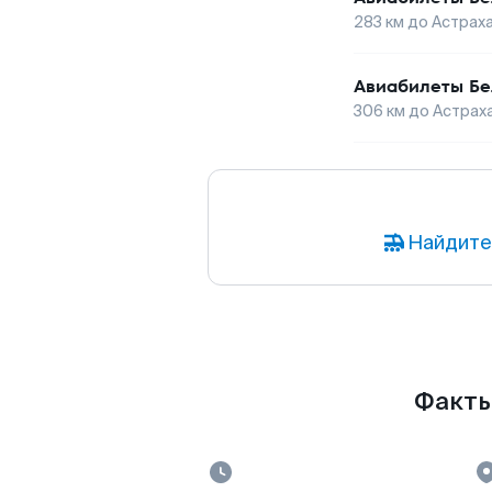
283
км до
Астрах
Авиабилеты
Бе
306
км до
Астрах
Найдите
Факты 