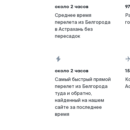
около 2 часов
9
Среднее время
Р
перелета из Белгорода
г
в Астрахань без
пересадок
около 2 часов
15
Самый быстрый прямой
К
перелет из Белгорода
А
туда и обратно,
найденный на нашем
сайте за последнее
время