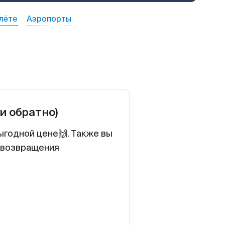
лёте
Аэропорты
 и обратно)
ыгодной цене🙌. Также вы
у возвращения