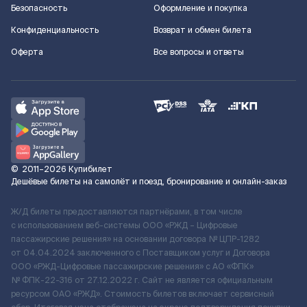
Безопасность
Оформление и покупка
Конфиденциальность
Возврат и обмен билета
Оферта
Все вопросы и ответы
©
2011–2026
Купибилет
Дешёвые билеты на самолёт и поезд, бронирование и онлайн-заказ
Ж/Д билеты предоставляются партнёрами, в том числе
с использованием веб-системы ООО «РЖД – Цифровые
пассажирские решения» на основании договора № ЦПР-1282
от 04.04.2024 заключенного с Поставщиком услуг и Договора
ООО «РЖД-Цифровые пассажирские решения» c АО «ФПК»
№ ФПК-22-316 от 27.12.2022 г. Сайт не является официальным
ресурсом ОАО «РЖД». Стоимость билетов включает сервисный