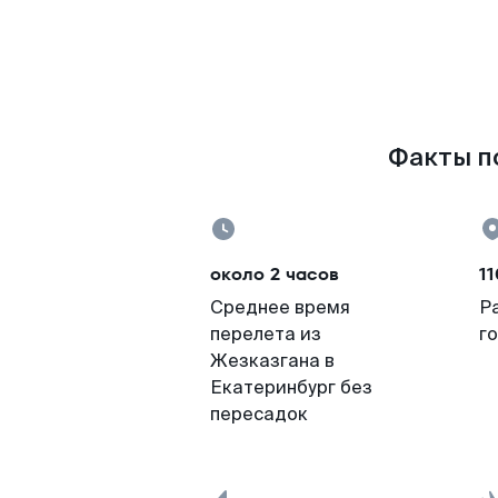
Факты по
около 2 часов
11
Среднее время
Р
перелета из
г
Жезказгана в
Екатеринбург без
пересадок