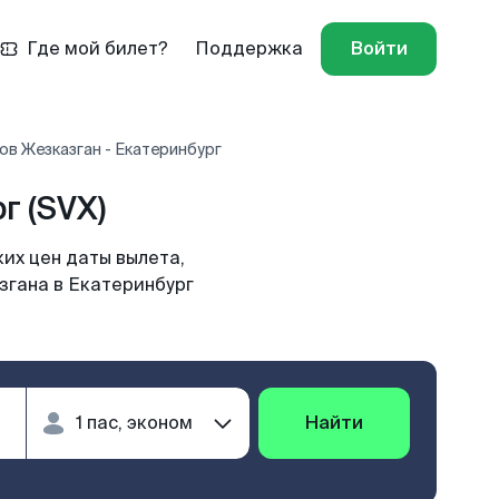
Где мой билет?
Поддержка
Войти
ов Жезказган - Екатеринбург
г (SVX)
их цен даты вылета,
згана в Екатеринбург
Найти