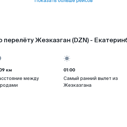
Показать больше рейсов
 перелёту Жезказган (DZN) - Екатеринб
09 км
01:00
асстояние между
Самый ранний вылет из
ородами
Жезказгана