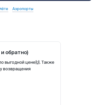
лёте
Аэропорты
 и обратно)
по выгодной цене🙌. Также
ту возвращения