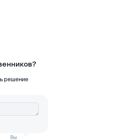
твенников?
ть решение
Вы