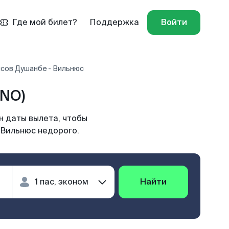
Где мой билет?
Поддержка
Войти
сов Душанбе - Вильнюс
VNO)
н даты вылета, чтобы
 Вильнюс недорого.
Найти