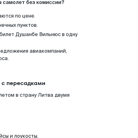
а самолет без комиссии?
аются по цене.
нечных пунктов.
 билет Душанбе Вильнюс в одну
редложения авиакомпаний,
юса.
 с пересадками
летом в страну Литва двумя
йсы и лоукосты.