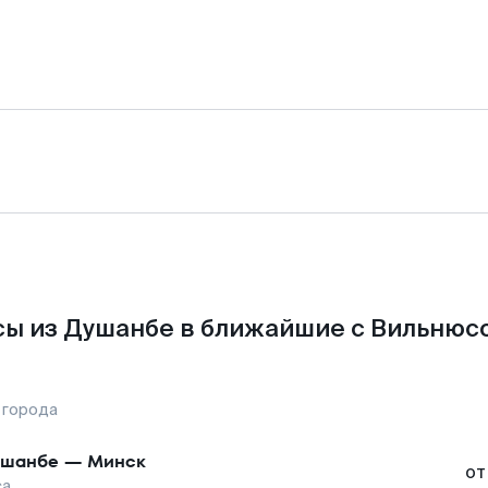
ы из Душанбе в ближайшие с Вильнюс
 города
ушанбе
—
Минск
от
са