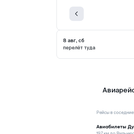
8 авг, сб
перелёт туда
Авиарейс
Рейсы в соседние
Авиабилеты
Д
197
км до
Вильню