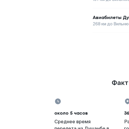
Авиабилеты
Д
268
км до
Вильню
Факт
около 5 часов
36
Среднее время
Р
перелета из Душанбе в
г