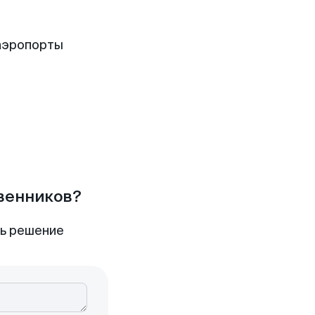
аэропорты
твенников?
ть решение