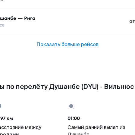
ушанбе
—
Рига
от
са
Показать больше рейсов
ы по перелёту Душанбе (DYU) - Вильнюс 
97 км
01:00
асстояние между
Самый ранний вылет из
ородами
Душанбе