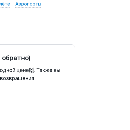
лёте
Аэропорты
и обратно)
одной цене🙌. Также вы
у возвращения