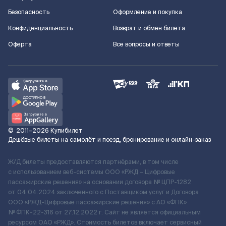
Безопасность
Оформление и покупка
Конфиденциальность
Возврат и обмен билета
Оферта
Все вопросы и ответы
©
2011–2026
Купибилет
Дешёвые билеты на самолёт и поезд, бронирование и онлайн-заказ
Ж/Д билеты предоставляются партнёрами, в том числе
с использованием веб-системы ООО «РЖД – Цифровые
пассажирские решения» на основании договора № ЦПР-1282
от 04.04.2024 заключенного с Поставщиком услуг и Договора
ООО «РЖД-Цифровые пассажирские решения» c АО «ФПК»
№ ФПК-22-316 от 27.12.2022 г. Сайт не является официальным
ресурсом ОАО «РЖД». Стоимость билетов включает сервисный