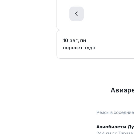
10 авг, пн
перелёт туда
Авиаре
Рейсы в соседние
Авиабилеты
Д
244
км до
Тараза