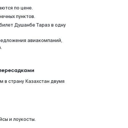
аются по цене.
нечных пунктов.
 билет Душанбе Тараз в одну
редложения авиакомпаний,
.
 пересадками
м в страну Казахстан двумя
йсы и лоукосты.