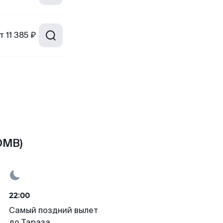
т
11 385 ₽
DMB)
22:00
Самый поздний вылет
до Тараза