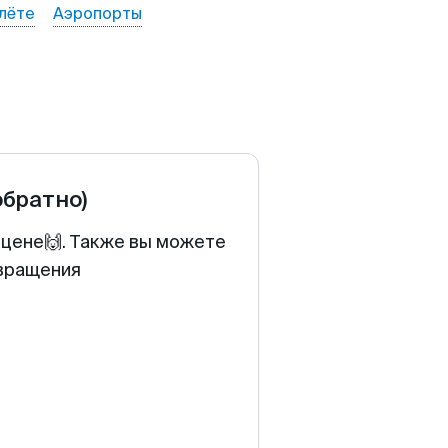
лёте
Аэропорты
обратно)
 цене🙌. Также вы можете
звращения