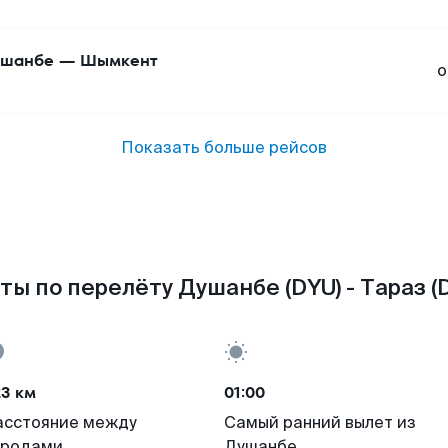
ушанбе
—
Шымкент
о
Показать больше рейсов
ты по перелёту Душанбе (DYU) - Тараз (
23 км
01:00
асстояние между
Самый ранний вылет из
ородами
Душанбе