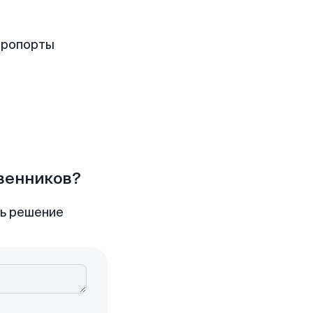
эропорты
твенников?
ть решение