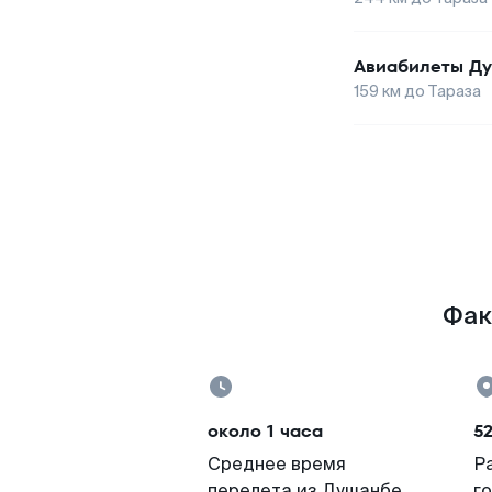
Авиабилеты
Д
159
км до
Тараза
Фак
около 1 часа
5
Среднее время
Р
перелета из Душанбе
г