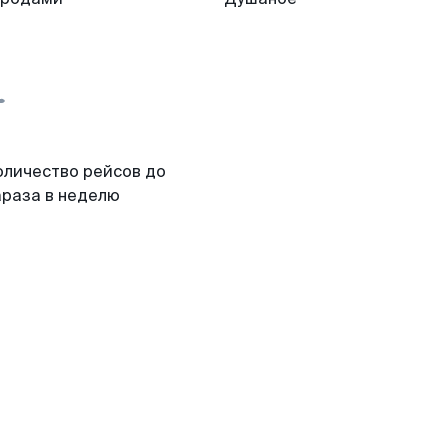
оличество рейсов до
араза в неделю