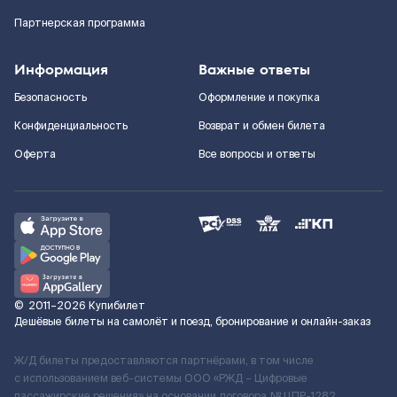
Партнерская программа
Информация
Важные ответы
Безопасность
Оформление и покупка
Конфиденциальность
Возврат и обмен билета
Оферта
Все вопросы и ответы
©
2011–2026
Купибилет
Дешёвые билеты на самолёт и поезд, бронирование и онлайн-заказ
Ж/Д билеты предоставляются партнёрами, в том числе
с использованием веб-системы ООО «РЖД – Цифровые
пассажирские решения» на основании договора № ЦПР-1282