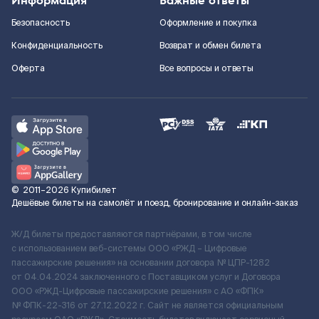
Информация
Важные ответы
Безопасность
Оформление и покупка
Конфиденциальность
Возврат и обмен билета
Оферта
Все вопросы и ответы
©
2011–2026
Купибилет
Дешёвые билеты на самолёт и поезд, бронирование и онлайн-заказ
Ж/Д билеты предоставляются партнёрами, в том числе
с использованием веб-системы ООО «РЖД – Цифровые
пассажирские решения» на основании договора № ЦПР-1282
от 04.04.2024 заключенного с Поставщиком услуг и Договора
ООО «РЖД-Цифровые пассажирские решения» c АО «ФПК»
№ ФПК-22-316 от 27.12.2022 г. Сайт не является официальным