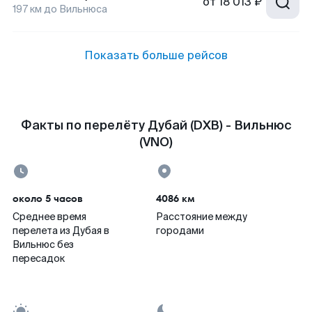
от
18 013 ₽
197
км до
Вильнюса
Показать больше рейсов
Факты по перелёту Дубай (DXB) - Вильнюс
(VNO)
около 5 часов
4086 км
Среднее время
Расстояние между
перелета из Дубая в
городами
Вильнюс без
пересадок