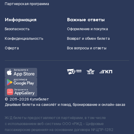
Партнерская программа
Информация
Важные ответы
Безопасность
Оформление и покупка
Конфиденциальность
Возврат и обмен билета
Оферта
Все вопросы и ответы
©
2011–2026
Купибилет
Дешёвые билеты на самолёт и поезд, бронирование и онлайн-заказ
Ж/Д билеты предоставляются партнёрами, в том числе
с использованием веб-системы ООО «РЖД – Цифровые
пассажирские решения» на основании договора № ЦПР-1282