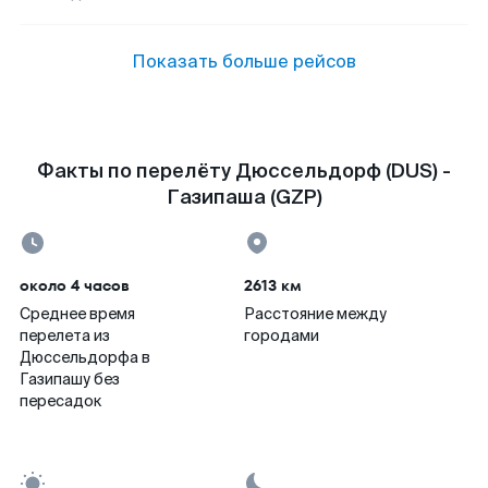
Показать больше рейсов
Факты по перелёту Дюссельдорф (DUS) -
Газипаша (GZP)
около 4 часов
2613 км
Среднее время
Расстояние между
перелета из
городами
Дюссельдорфа в
Газипашу без
пересадок