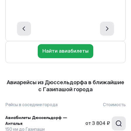
Найти авиабилеты
Авиарейсы из Дюссельдорфа в ближайшие
с Газипашой города
Рейсы в соседние города
Стоимость
Авиабилеты
Дюссельдорф
—
от
3 804 ₽
Анталья
150
км до
Газипаши