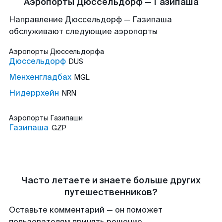
Аэропорты Дюссельдорф — Газипаша
Направление Дюссельдорф — Газипаша
обслуживают следующие аэропорты
Аэропорты
Дюссельдорфа
Дюссельдорф
DUS
Менхенгладбах
MGL
Нидеррхейн
NRN
Аэропорты
Газипаши
Газипаша
GZP
Часто летаете и знаете больше других
путешественников?
Оставьте комментарий — он поможет
пользователям принять решение