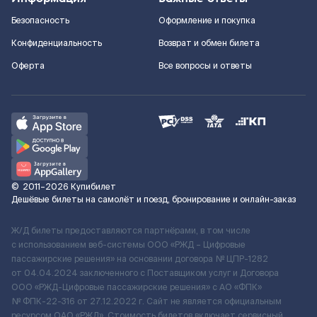
Безопасность
Оформление и покупка
Конфиденциальность
Возврат и обмен билета
Оферта
Все вопросы и ответы
©
2011–2026
Купибилет
Дешёвые билеты на самолёт и поезд, бронирование и онлайн-заказ
Ж/Д билеты предоставляются партнёрами, в том числе
с использованием веб-системы ООО «РЖД – Цифровые
пассажирские решения» на основании договора № ЦПР-1282
от 04.04.2024 заключенного с Поставщиком услуг и Договора
ООО «РЖД-Цифровые пассажирские решения» c АО «ФПК»
№ ФПК-22-316 от 27.12.2022 г. Сайт не является официальным
ресурсом ОАО «РЖД». Стоимость билетов включает сервисный