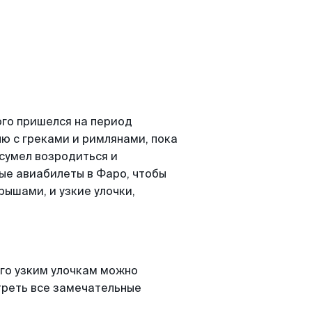
ого пришелся на период
лю с греками и римлянами, пока
сумел возродиться и
ые авиабилеты в Фаро, чтобы
рышами, и узкие улочки,
его узким улочкам можно
треть все замечательные