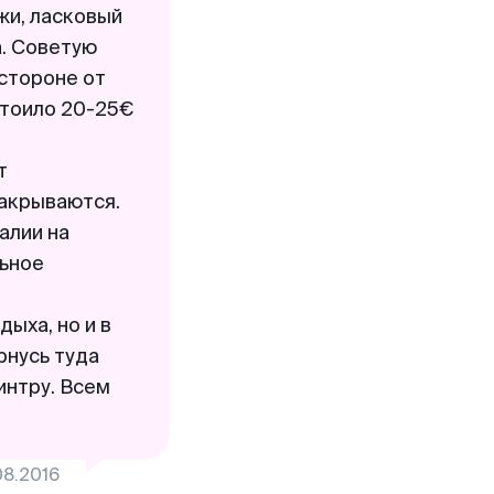
жи, ласковый
а. Советую
 стороне от
 стоило 20-25€
т
закрываются.
алии на
льное
дыха, но и в
рнусь туда
интру. Всем
08.2016