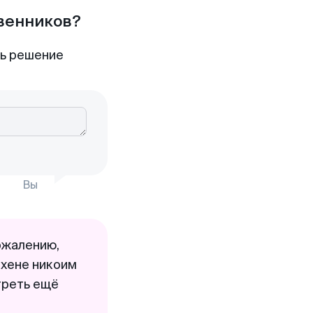
твенников?
ть решение
Вы
ожалению,
нхене никоим
треть ещё