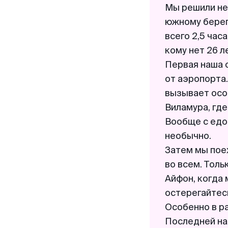
Мы решили не
южному берегу
всего 2,5 час
кому нет 26 ле
Первая наша 
от аэропорта.
вызывает осо
Виламура, где
Вообще с едой
необычно.
Затем мы поех
во всем. Толь
Айфон, когда 
остерегайтесь
Особенно в р
Последней на