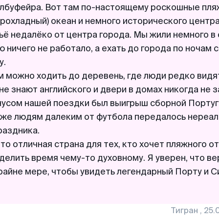
лбуфейра. Вот там по-настоящему роскошные пля
прохладный) океан и немного исторического центр
ьё недалёко от центра города. Мы жили немного в
ю ничего не работало, а ехать до города по ночам
у.
м можно ходить до деревень, где люди редко видя
не знают английского и двери в домах никогда не 
усом нашей поездки был выигрыш сборной Португ
аже людям далеким от футбола передалось нереа
раздника.
то отличная страна для тех, кто хочет пляжного от
делить время чему-то духовному. Я уверен, что ве
райне мере, чтобы увидеть легендарный Порту и С
Тигран
,
25.