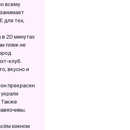
по всему
 занимает
€ для тех,
 в 20 минутах
ам пляж не
город
хт-клуб.
о, вкусно и
 он прекрасен
 украли
. Также
навязчивы.
 всём южном