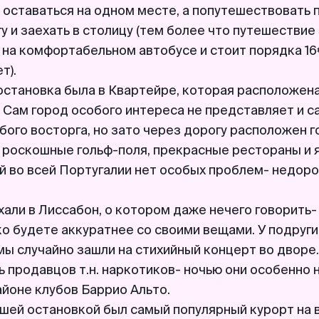
 оставаться на одном месте, а попутешествовать 
 и заехать в столицу (тем более что путешествие
а на комфортабельном автобусе и стоит порядка 16
т).
остановка была в Квартейре, которая расположена
 Сам город особого интереса не представляет и с
бого восторга, но зато через дорогу расположен 
 роскошные гольф-поля, прекрасные рестораны и я
 во всей Португалии нет особых проблем- недорог
али в Лиссабон, о котором даже нечего говорить-
ко будете аккуратнее со своими вещами. У подруги
мы случайно зашли на стихийный концерт во дворе
 продавцов т.н. наркотиков- ночью они особенно 
айоне клубов Баррио Альто.
шей остановкой был самый популярный курорт на