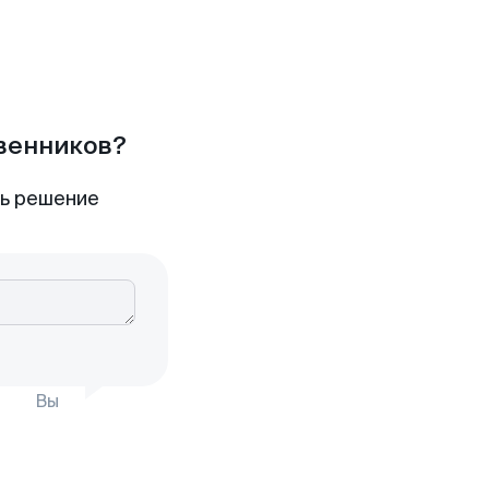
твенников?
ть решение
Вы