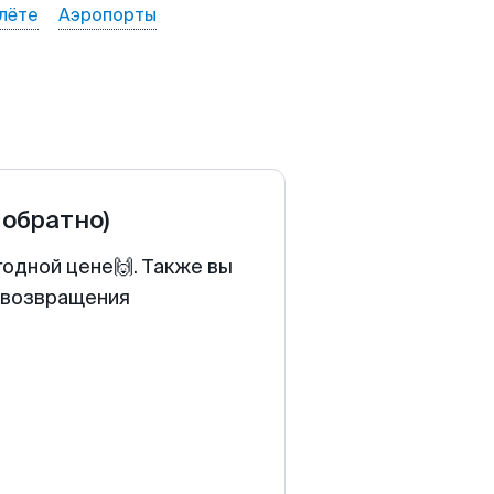
лёте
Аэропорты
 обратно)
годной цене🙌. Также вы
у возвращения