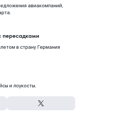
редложения авиакомпаний,
арта.
с пересадками
илетом в страну Германия
йсы и лоукосты.