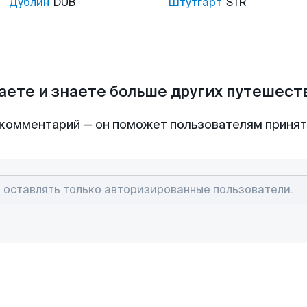
Дублин
DUB
Штутгарт
STR
аете и знаете больше других путешес
комментарий — он поможет пользователям приня