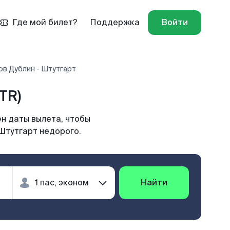
Где мой билет?
Поддержка
Войти
ов Дублин - Штутгарт
TR)
н даты вылета, чтобы
Штутгарт недорого.
Найти