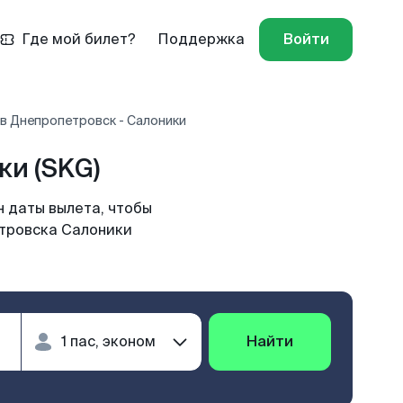
Где мой билет?
Поддержка
Войти
в Днепропетровск - Салоники
и (SKG)
 даты вылета, чтобы
етровска Салоники
Найти