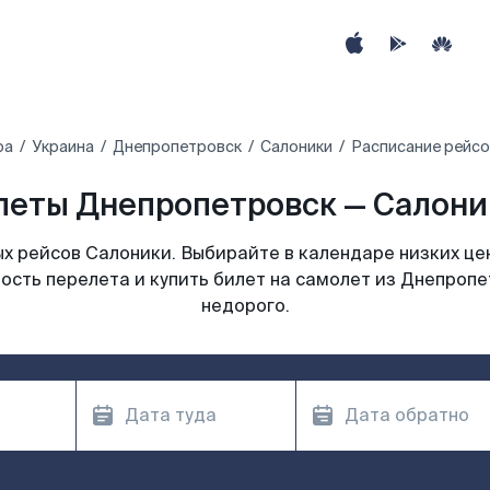
ра
Украина
Днепропетровск
Салоники
Расписание рейсо
леты Днепропетровск — Салоник
х рейсов Салоники. Выбирайте в календаре низких цен
ость перелета и купить билет на самолет из Днепроп
недорого.