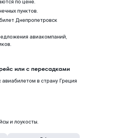
аются по цене.
нечных пунктов.
 билет Днепропетровск
редложения авиакомпаний,
иков.
рейс или с пересадками
 авиабилетом в страну Греция
йсы и лоукосты.