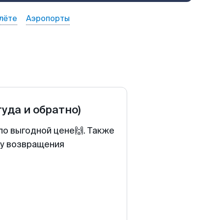
лёте
Аэропорты
туда и обратно)
по выгодной цене🙌. Также
ту возвращения