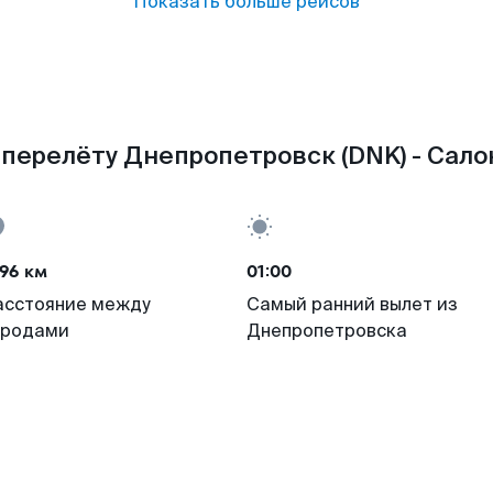
Показать больше рейсов
перелёту Днепропетровск (DNK) - Сало
96 км
01:00
асстояние между
Самый ранний вылет из
ородами
Днепропетровска