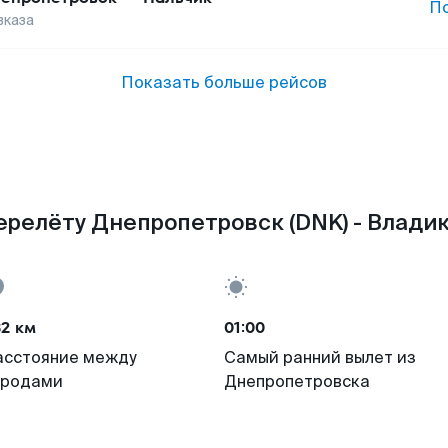
П
вказа
Показать больше рейсов
ерелёту Днепропетровск (DNK) - Владик
32 км
01:00
асстояние между
Самый ранний вылет из
ородами
Днепропетровска