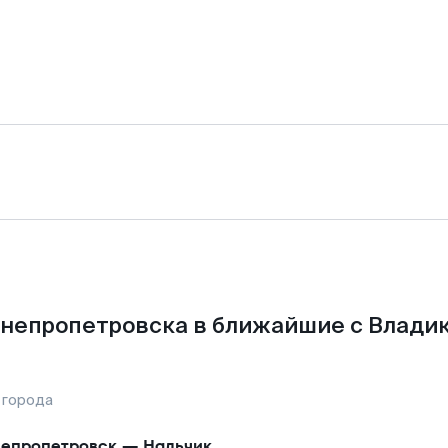
непропетровска в ближайшие с Влади
 города
епропетровск
—
Нальчик