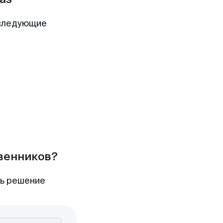
 следующие
твенников?
ть решение