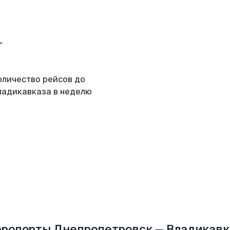
оличество рейсов до
ладикавказа в неделю
эропорты Днепропетровск — Владикавк