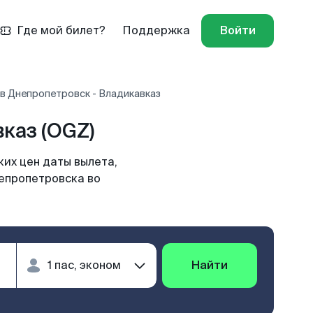
Где мой билет?
Поддержка
Войти
в Днепропетровск - Владикавказ
каз (OGZ)
их цен даты вылета,
непропетровска во
Найти