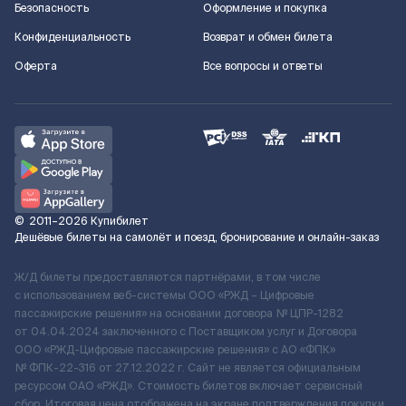
Безопасность
Оформление и покупка
Конфиденциальность
Возврат и обмен билета
Оферта
Все вопросы и ответы
©
2011–2026
Купибилет
Дешёвые билеты на самолёт и поезд, бронирование и онлайн-заказ
Ж/Д билеты предоставляются партнёрами, в том числе
с использованием веб-системы ООО «РЖД – Цифровые
пассажирские решения» на основании договора № ЦПР-1282
от 04.04.2024 заключенного с Поставщиком услуг и Договора
ООО «РЖД-Цифровые пассажирские решения» c АО «ФПК»
№ ФПК-22-316 от 27.12.2022 г. Сайт не является официальным
ресурсом ОАО «РЖД». Стоимость билетов включает сервисный
сбор. Итоговая цена отображена на экране подтверждения покупки.