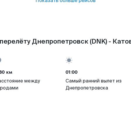
Показать больше рейсов
перелёту Днепропетровск (DNK) - Като
80 км
01:00
асстояние между
Самый ранний вылет из
ородами
Днепропетровска