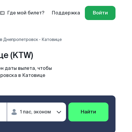
Где мой билет?
Поддержка
Войти
в Днепропетровск - Катовице
е (KTW)
н даты вылета, чтобы
тровска в Катовице
Найти