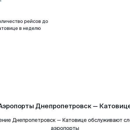
оличество рейсов до
атовице в неделю
Аэропорты Днепропетровск — Катовиц
ение Днепропетровск — Катовице обслуживают с
аэропорты