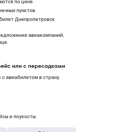
аются по цене.
нечных пунктов.
 билет Днепропетровск
редложения авиакомпаний,
ице.
рейс или с пересадками
 с авиабилетом в страну
йсы и лоукосты.