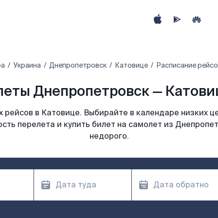
ра
Украина
Днепропетровск
Катовице
Расписание рейсо
еты Днепропетровск — Катовиц
 рейсов в Катовице. Выбирайте в календаре низких це
сть перелета и купить билет на самолет из Днепропе
недорого.