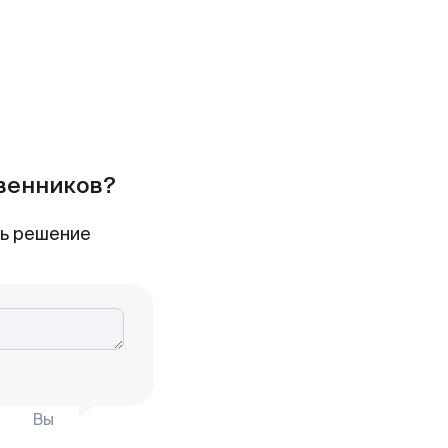
твенников?
ть решение
Вы