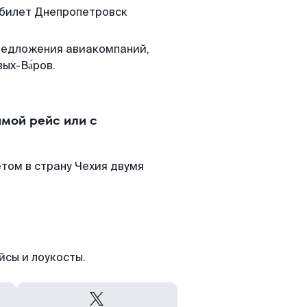
 билет Днепропетровск
редложения авиакомпаний,
ых-Ва́ров.
мой рейс или с
том в страну Чехия двумя
йсы и лоукосты.