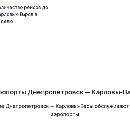
оличество рейсов до
рловых-Ва́ров в
еделю
ропорты Днепропетровск — Карловы-В
ие Днепропетровск — Карловы-Вары обслуживают
аэропорты