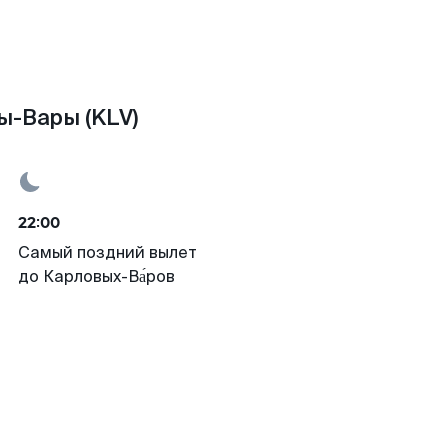
ы-Вары (KLV)
22:00
Самый поздний вылет
до Карловых-Ва́ров