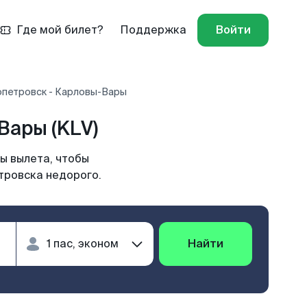
Где мой билет?
Поддержка
Войти
опетровск - Карловы-Вары
ары (KLV)
ы вылета, чтобы
тровска недорого.
Найти