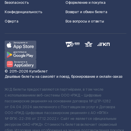
Безопасность
Оформление и покупка
Конфиденциальность
Возврат и обмен билета
Оферта
Все вопросы и ответы
©
2011–2026
Купибилет
Дешёвые билеты на самолёт и поезд, бронирование и онлайн-заказ
Ж/Д билеты предоставляются партнёрами, в том числе
с использованием веб-системы ООО «РЖД – Цифровые
пассажирские решения» на основании договора № ЦПР-1282
от 04.04.2024 заключенного с Поставщиком услуг и Договора
ООО «РЖД-Цифровые пассажирские решения» c АО «ФПК»
№ ФПК-22-316 от 27.12.2022 г. Сайт не является официальным
ресурсом ОАО «РЖД». Стоимость билетов включает сервисный
сбор. Итоговая цена отображена на экране подтверждения покупки.