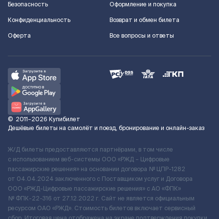
Безопасность
Оформление и покупка
Конфиденциальность
Возврат и обмен билета
Оферта
Все вопросы и ответы
©
2011–2026
Купибилет
Дешёвые билеты на самолёт и поезд, бронирование и онлайн-заказ
Ж/Д билеты предоставляются партнёрами, в том числе
с использованием веб-системы ООО «РЖД – Цифровые
пассажирские решения» на основании договора № ЦПР-1282
от 04.04.2024 заключенного с Поставщиком услуг и Договора
ООО «РЖД-Цифровые пассажирские решения» c АО «ФПК»
№ ФПК-22-316 от 27.12.2022 г. Сайт не является официальным
ресурсом ОАО «РЖД». Стоимость билетов включает сервисный
сбор. Итоговая цена отображена на экране подтверждения покупки.