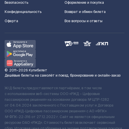
Безопасность
Оформление и покупка
Конфиденциальность
Возврат и обмен билета
Оферта
Все вопросы и ответы
©
2011–2026
Купибилет
Дешёвые билеты на самолёт и поезд, бронирование и онлайн-заказ
Ж/Д билеты предоставляются партнёрами, в том числе
с использованием веб-системы ООО «РЖД – Цифровые
пассажирские решения» на основании договора № ЦПР-1282
от 04.04.2024 заключенного с Поставщиком услуг и Договора
ООО «РЖД-Цифровые пассажирские решения» c АО «ФПК»
№ ФПК-22-316 от 27.12.2022 г. Сайт не является официальным
ресурсом ОАО «РЖД». Стоимость билетов включает сервисный
сбор. Итоговая цена отображена на экране подтверждения покупки.