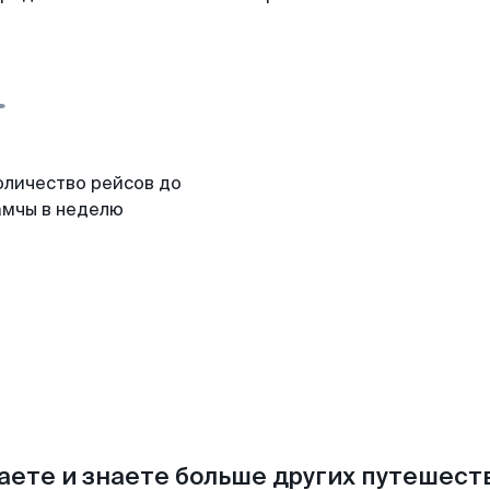
оличество рейсов до
амчы в неделю
аете и знаете больше других путешес