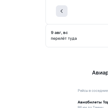
9 авг, вс
перелёт туда
Авиар
Рейсы в соседние
Авиабилеты
Та
86
км до
Тамчы