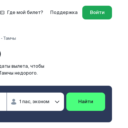
Где мой билет?
Поддержка
Войти
 - Тамчы
)
даты вылета, чтобы
Тамчы недорого.
Найти