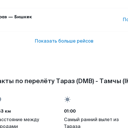
раз
—
Бишкек
П
Показать больше рейсов
кты по перелёту Тараз (DMB) - Тамчы (I
43 км
01:00
асстояние между
Самый ранний вылет из
ородами
Тараза