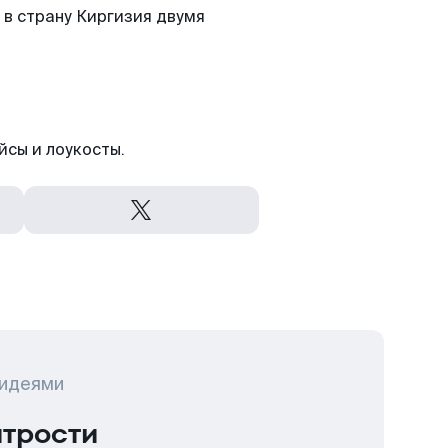
в страну Киргизия двумя
йсы и лоукосты.
 идеями
итрости