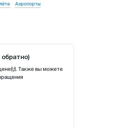
лёте
Аэропорты
и обратно)
 цене🙌. Также вы можете
звращения