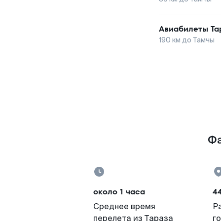
Авиабилеты
Та
190
км до
Тамчы
Фа
около 1 часа
4
Среднее время
Р
перелета из Тараза
г