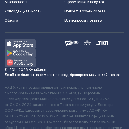
Безопасность
Оформление и покупка
Конфиденциальность
Возврат и обмен билета
Оферта
Все вопросы и ответы
©
2011–2026
Купибилет
Дешёвые билеты на самолёт и поезд, бронирование и онлайн-заказ
Ж/Д билеты предоставляются партнёрами, в том числе
с использованием веб-системы ООО «РЖД – Цифровые
пассажирские решения» на основании договора № ЦПР-1282
от 04.04.2024 заключенного с Поставщиком услуг и Договора
ООО «РЖД-Цифровые пассажирские решения» c АО «ФПК»
№ ФПК-22-316 от 27.12.2022 г. Сайт не является официальным
ресурсом ОАО «РЖД». Стоимость билетов включает сервисный
сбор. Итоговая цена отображена на экране подтверждения покупки.