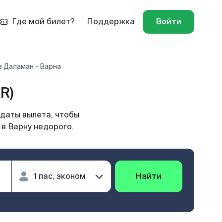
Где мой билет?
Поддержка
Войти
 Даламан - Варна
R)
 даты вылета, чтобы
в Варну недорого.
Найти