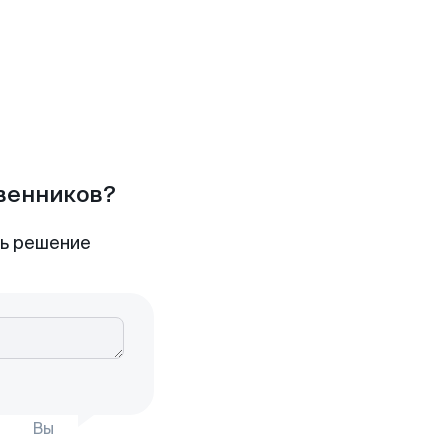
твенников?
ть решение
Вы