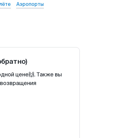
лёте
Аэропорты
обратно)
одной цене🙌. Также вы
у возвращения