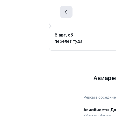
8 авг, сб
перелёт туда
Авиаре
Рейсы в соседние
Авиабилеты
Д
78
км до
Варны