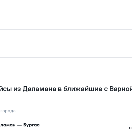
йсы из Даламана в ближайшие с Варной
 города
аламан
—
Бургас
о