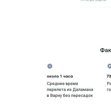
Фак
около 1 часа
7
Среднее время
Р
перелета из Даламана
г
в Варну без пересадок