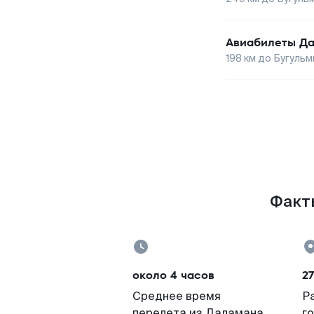
Авиабилеты
Д
198
км до
Бугульм
Факты
около 4 часов
2
Среднее время
Р
перелета из Даламана
г