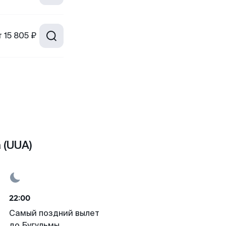
т
15 805 ₽
 (UUA)
22:00
Самый поздний вылет
до Бугульмы