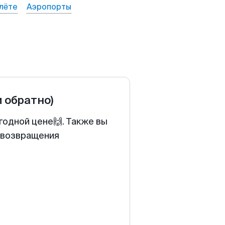
лёте
Аэропорты
и обратно)
годной цене🙌. Также вы
у возвращения