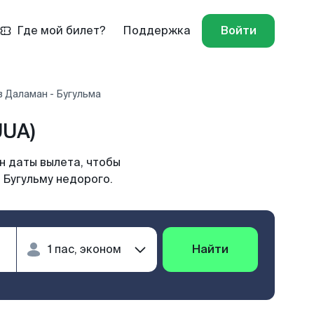
Где мой билет?
Поддержка
Войти
 Даламан - Бугульма
UUA)
н даты вылета, чтобы
 Бугульму недорого.
Найти