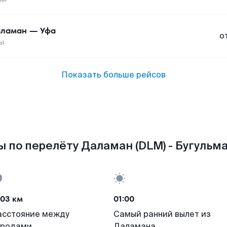
аламан
—
Уфа
о
ы
Показать больше рейсов
 по перелёту Даламан (DLM) - Бугульма
703 км
01:00
асстояние между
Самый ранний вылет из
ородами
Даламана