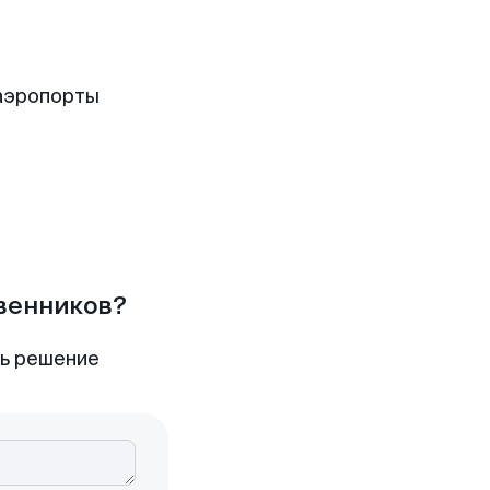
аэропорты
твенников?
ть решение