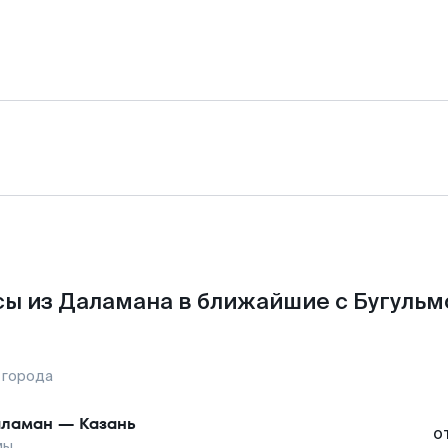
ы из Даламана в ближайшие с Бугульм
 города
аламан
—
Казань
о
мы