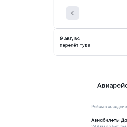
9 авг, вс
перелёт туда
Авиарейс
Рейсы в соседние
Авиабилеты
Д
249
км до
Бугуль