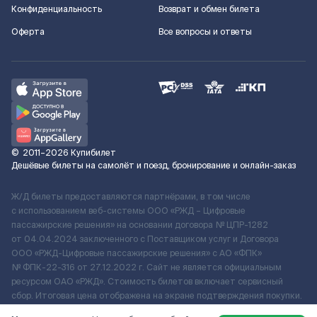
Конфиденциальность
Возврат и обмен билета
Оферта
Все вопросы и ответы
©
2011–2026
Купибилет
Дешёвые билеты на самолёт и поезд, бронирование и онлайн-заказ
Ж/Д билеты предоставляются партнёрами, в том числе
с использованием веб-системы ООО «РЖД – Цифровые
пассажирские решения» на основании договора № ЦПР-1282
от 04.04.2024 заключенного с Поставщиком услуг и Договора
ООО «РЖД-Цифровые пассажирские решения» c АО «ФПК»
№ ФПК-22-316 от 27.12.2022 г. Сайт не является официальным
ресурсом ОАО «РЖД». Стоимость билетов включает сервисный
сбор. Итоговая цена отображена на экране подтверждения покупки.
По вопросам рассмотрения обращений, жалоб, претензий граждан