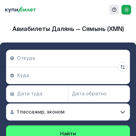
Авиабилеты Далянь — Сямынь (XMN)
Найти