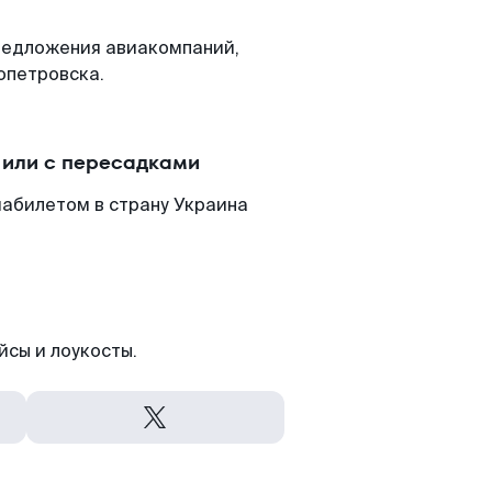
редложения авиакомпаний,
опетровска.
 или с пересадками
иабилетом в страну Украина
йсы и лоукосты.