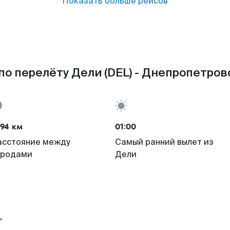
Показать больше рейсов
по перелёту Дели (DEL) - Днепропетровс
94 км
01:00
асстояние между
Самый ранний вылет из
ородами
Дели