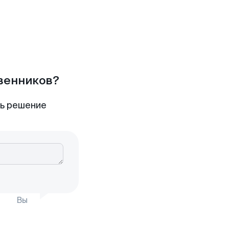
твенников?
ть решение
Вы