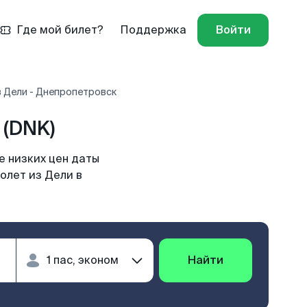
Где мой билет?
Поддержка
Войти
 Дели - Днепропетровск
(DNK)
е низких цен даты
олет из Дели в
Найти