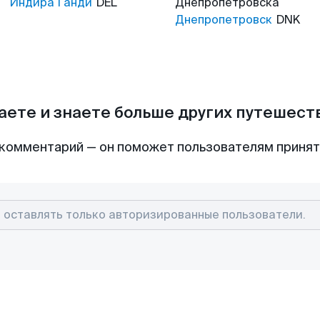
Индира Ганди
DEL
Днепропетровска
Днепропетровск
DNK
аете и знаете больше других путешес
комментарий — он поможет пользователям приня