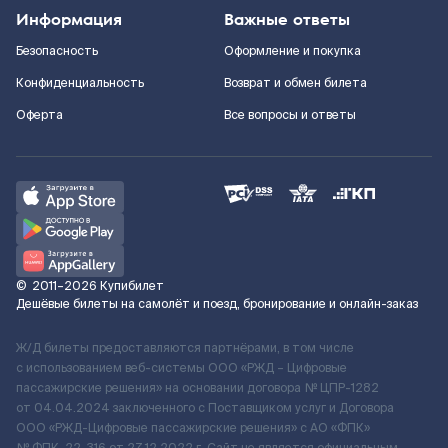
Информация
Важные ответы
Безопасность
Оформление и покупка
Конфиденциальность
Возврат и обмен билета
Оферта
Все вопросы и ответы
©
2011–2026
Купибилет
Дешёвые билеты на самолёт и поезд, бронирование и онлайн-заказ
Ж/Д билеты предоставляются партнёрами, в том числе
с использованием веб-системы ООО «РЖД – Цифровые
пассажирские решения» на основании договора № ЦПР-1282
от 04.04.2024 заключенного с Поставщиком услуг и Договора
ООО «РЖД-Цифровые пассажирские решения» c АО «ФПК»