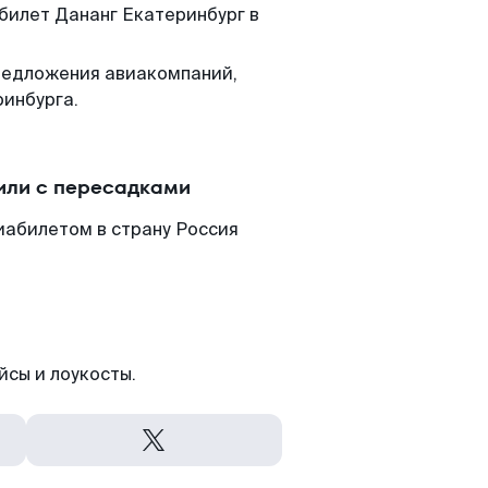
 билет Дананг Екатеринбург в
редложения авиакомпаний,
ринбурга.
или с пересадками
иабилетом в страну Россия
йсы и лоукосты.