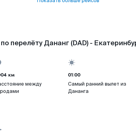
Показать больше рейсов
по перелёту Дананг (DAD) - Екатеринбур
004 км
01:00
асстояние между
Самый ранний вылет из
ородами
Дананга