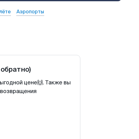
лёте
Аэропорты
 обратно)
выгодной цене🙌. Также вы
у возвращения