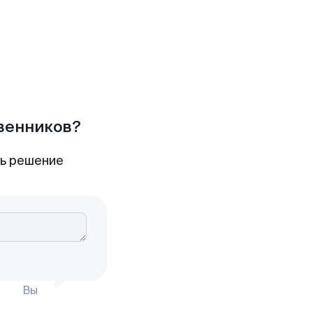
твенников?
ть решение
Вы