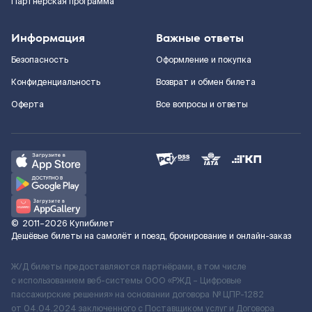
Партнерская программа
Информация
Важные ответы
Безопасность
Оформление и покупка
Конфиденциальность
Возврат и обмен билета
Оферта
Все вопросы и ответы
©
2011–2026
Купибилет
Дешёвые билеты на самолёт и поезд, бронирование и онлайн-заказ
Ж/Д билеты предоставляются партнёрами, в том числе
с использованием веб-системы ООО «РЖД – Цифровые
пассажирские решения» на основании договора № ЦПР-1282
от 04.04.2024 заключенного с Поставщиком услуг и Договора