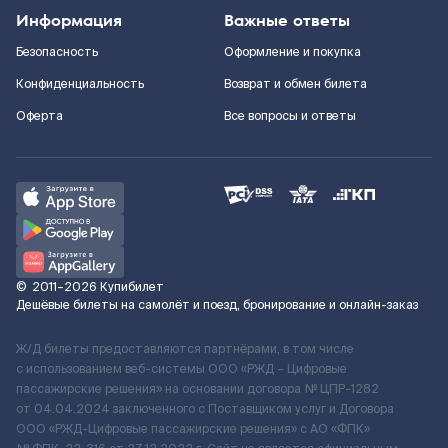
Информация
Важные ответы
Безопасность
Оформление и покупка
Конфиденциальность
Возврат и обмен билета
Оферта
Все вопросы и ответы
©
2011–2026
Купибилет
Дешёвые билеты на самолёт и поезд, бронирование и онлайн-заказ
Ж/Д билеты предоставляются партнёрами, в том числе
с использованием веб-системы ООО «РЖД – Цифровые
пассажирские решения» на основании договора № ЦПР-1282
от 04.04.2024 заключенного с Поставщиком услуг и Договора
ООО «РЖД-Цифровые пассажирские решения» c АО «ФПК»