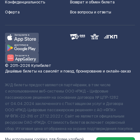
Конфиденциальность
Возврат и обмен билета
Оферта
Все вопросы и ответы
©
2011–2026
Купибилет
Дешёвые билеты на самолёт и поезд, бронирование и онлайн-заказ
Ж/Д билеты предоставляются партнёрами, в том числе
с использованием веб-системы ООО «РЖД – Цифровые
пассажирские решения» на основании договора № ЦПР-1282
от 04.04.2024 заключенного с Поставщиком услуг и Договора
ООО «РЖД-Цифровые пассажирские решения» c АО «ФПК»
№ ФПК-22-316 от 27.12.2022 г. Сайт не является официальным
ресурсом ОАО «РЖД». Стоимость билетов включает сервисный
сбор. Итоговая цена отображена на экране подтверждения покупки.
По вопросам рассмотрения обращений, жалоб, претензий граждан
Мы используем cookies для более удобной