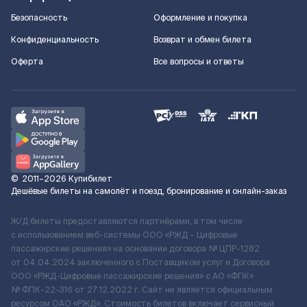
Безопасность
Оформление и покупка
Конфиденциальность
Возврат и обмен билета
Оферта
Все вопросы и ответы
©
2011–2026
Купибилет
Дешёвые билеты на самолёт и поезд, бронирование и онлайн-заказ
Ж/Д билеты предоставляются партнёрами, в том числе
с использованием веб-системы ООО «РЖД – Цифровые
пассажирские решения» на основании договора № ЦПР-1282
от 04.04.2024 заключенного с Поставщиком услуг и Договора
ООО «РЖД-Цифровые пассажирские решения» c АО «ФПК»
№ ФПК-22-316 от 27.12.2022 г. Сайт не является официальным
ресурсом ОАО «РЖД». Стоимость билетов включает сервисный