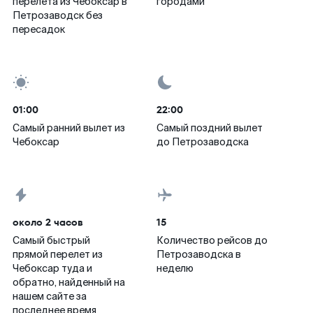
перелета из Чебоксар в
городами
Петрозаводск без
пересадок
01:00
22:00
Самый ранний вылет из
Самый поздний вылет
Чебоксар
до Петрозаводска
около 2 часов
15
Самый быстрый
Количество рейсов до
прямой перелет из
Петрозаводска в
Чебоксар туда и
неделю
обратно, найденный на
нашем сайте за
последнее время