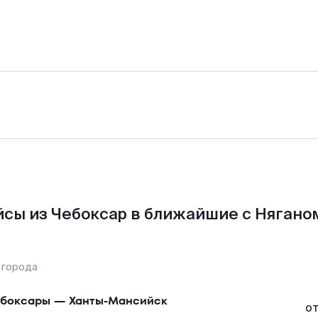
сы из Чебоксар в ближайшие с Нягано
 города
боксары
—
Ханты-Мансийск
о