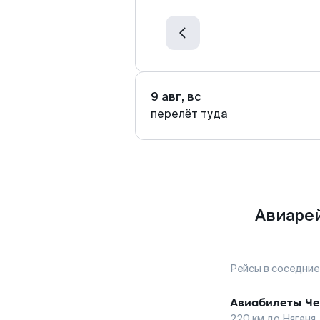
9 авг, вс
перелёт туда
Авиарей
Рейсы в соседние
Авиабилеты
Че
220
км до
Няганя