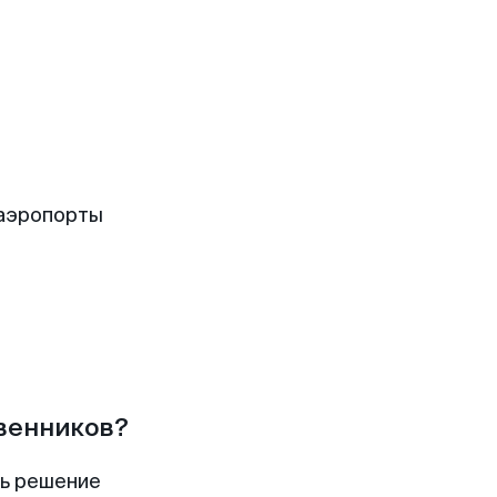
 аэропорты
твенников?
ть решение