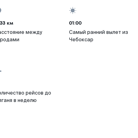
33 км
01:00
асстояние между
Самый ранний вылет из
ородами
Чебоксар
оличество рейсов до
яганя в неделю