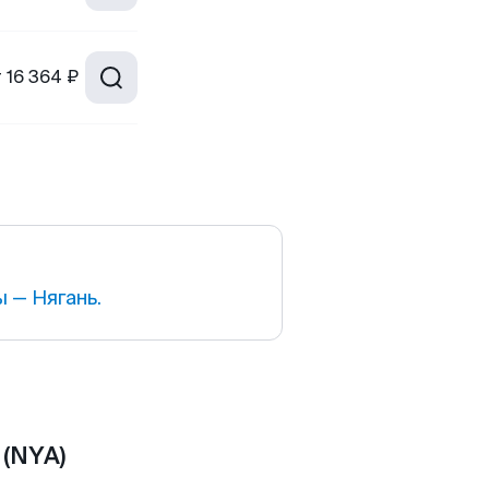
т
16 364 ₽
 — Нягань.
 (NYA)