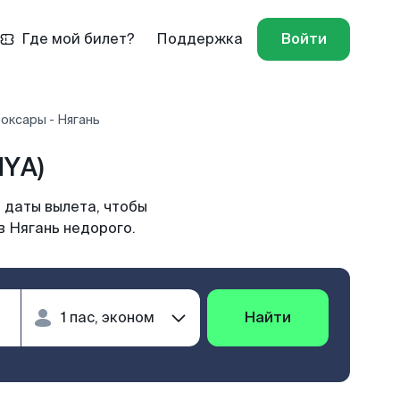
Где мой билет?
Поддержка
Войти
оксары - Нягань
NYA)
 даты вылета, чтобы
в Нягань недорого.
Найти