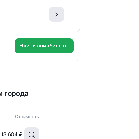
Найти авиабилеты
м города
Стоимость
т
13 604 ₽