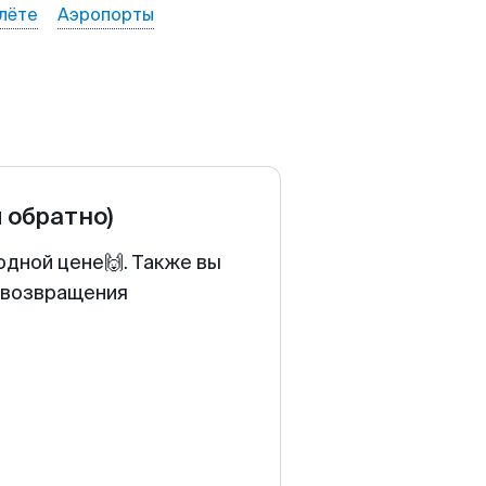
лёте
Аэропорты
и обратно)
одной цене🙌. Также вы
у возвращения