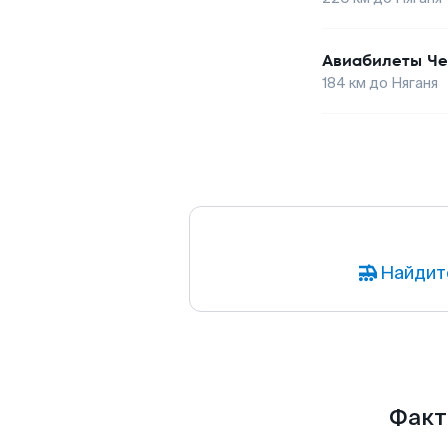
Авиабилеты
Че
184
км до
Няганя
Найдит
Факты