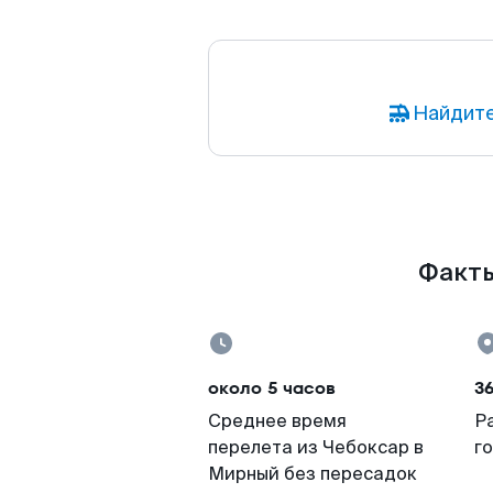
Найдите
Факты
около 5 часов
36
Среднее время
Р
перелета из Чебоксар в
г
Мирный без пересадок