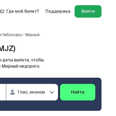
Где мой билет?
Поддержка
Войти
в Чебоксары - Мирный
MJZ)
 даты вылета, чтобы
в Мирный недорого.
Найти