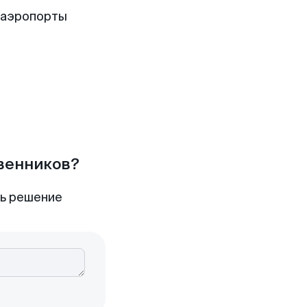
 аэропорты
твенников?
ть решение