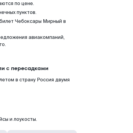
аются по цене.
нечных пунктов.
 билет Чебоксары Мирный в
редложения авиакомпаний,
го.
ли с пересадками
летом в страну Россия двумя
йсы и лоукосты.