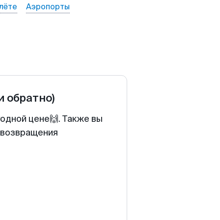
лёте
Аэропорты
и обратно)
одной цене🙌. Также вы
у возвращения