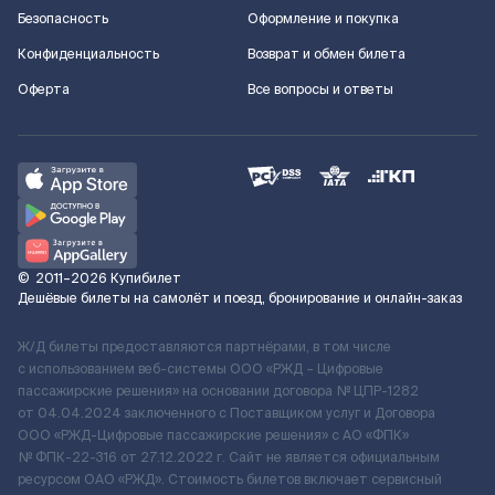
Безопасность
Оформление и покупка
Конфиденциальность
Возврат и обмен билета
Оферта
Все вопросы и ответы
©
2011–2026
Купибилет
Дешёвые билеты на самолёт и поезд, бронирование и онлайн-заказ
Ж/Д билеты предоставляются партнёрами, в том числе
с использованием веб-системы ООО «РЖД – Цифровые
пассажирские решения» на основании договора № ЦПР-1282
от 04.04.2024 заключенного с Поставщиком услуг и Договора
ООО «РЖД-Цифровые пассажирские решения» c АО «ФПК»
№ ФПК-22-316 от 27.12.2022 г. Сайт не является официальным
ресурсом ОАО «РЖД». Стоимость билетов включает сервисный