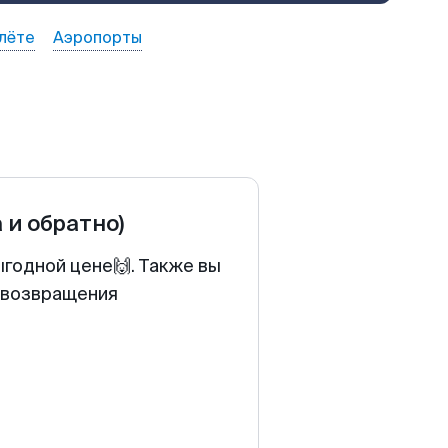
лёте
Аэропорты
а и обратно)
ыгодной цене🙌. Также вы
у возвращения