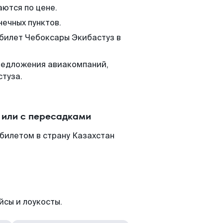
аются по цене.
нечных пунктов.
 билет Чебоксары Экибастуз в
редложения авиакомпаний,
стуза.
 или с пересадками
билетом в страну Казахстан
йсы и лоукосты.