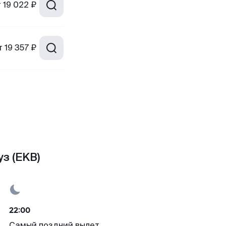
т
19 022 ₽
т
19 357 ₽
з (EKB)
22:00
Самый поздний вылет