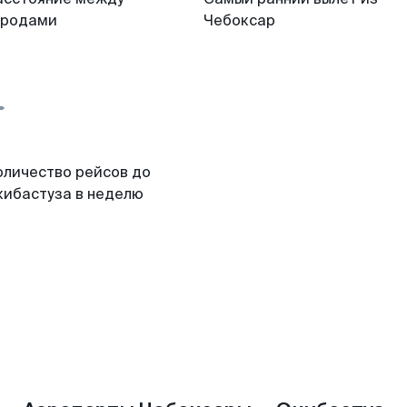
ородами
Чебоксар
оличество рейсов до
кибастуза в неделю