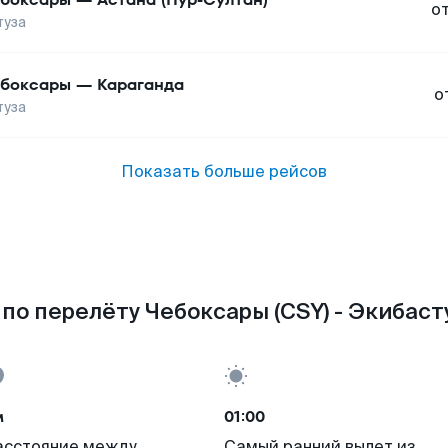
о
туза
боксары
—
Караганда
о
туза
Показать больше рейсов
по перелёту Чебоксары (CSY) - Экибасту
м
01:00
асстояние между
Самый ранний вылет из