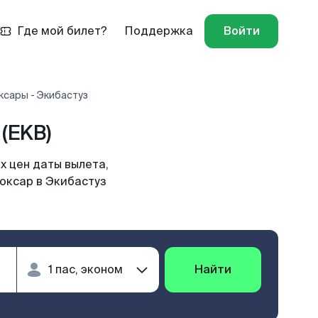
Где мой билет?
Поддержка
Войти
ксары - Экибастуз
(EKB)
х цен даты вылета,
боксар в Экибастуз
Найти