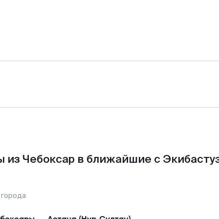
 из Чебоксар в ближайшие с Экибасту
 города
боксары
—
Астана (Нур-Султан)