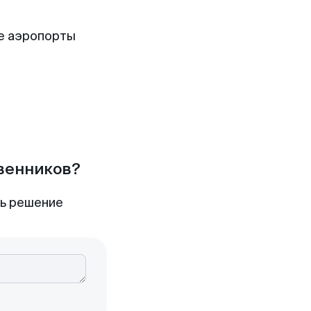
е аэропорты
твенников?
ть решение