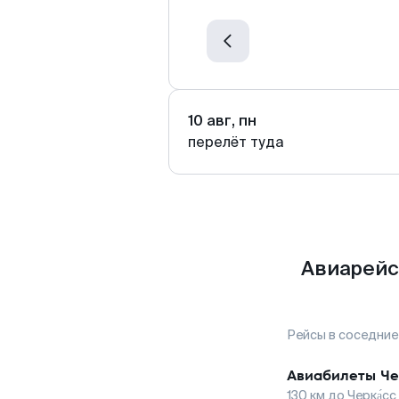
10 авг, пн
перелёт туда
Авиарейс
Рейсы в соседние
Авиабилеты
Че
130
км до
Черка́сс