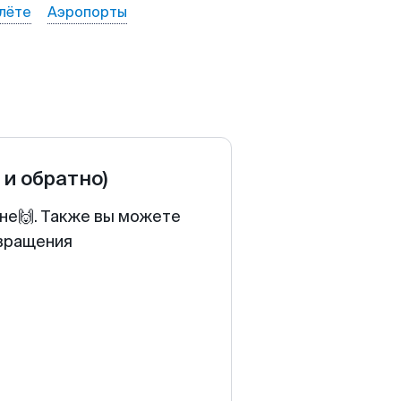
лёте
Аэропорты
 и обратно)
ене🙌. Также вы можете
звращения