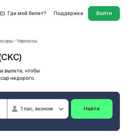
Где мой билет?
Поддержка
Войти
ксары - Черкассы
(CKC)
ы вылета, чтобы
ксар недорого.
Найти