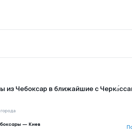
ы из Чебоксар в ближайшие с Черка́сса
 города
боксары
—
Киев
П