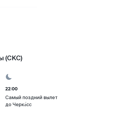
ы (CKC)
22:00
Самый поздний вылет
до Черка́сс