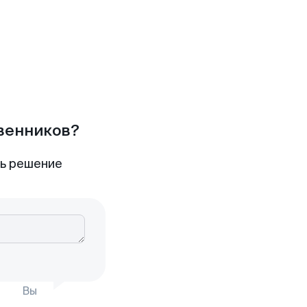
твенников?
ть решение
Вы