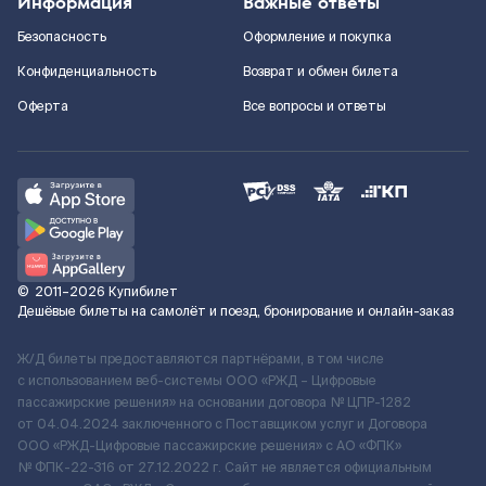
Информация
Важные ответы
Безопасность
Оформление и покупка
Конфиденциальность
Возврат и обмен билета
Оферта
Все вопросы и ответы
©
2011–2026
Купибилет
Дешёвые билеты на самолёт и поезд, бронирование и онлайн-заказ
Ж/Д билеты предоставляются партнёрами, в том числе
с использованием веб-системы ООО «РЖД – Цифровые
пассажирские решения» на основании договора № ЦПР-1282
от 04.04.2024 заключенного с Поставщиком услуг и Договора
ООО «РЖД-Цифровые пассажирские решения» c АО «ФПК»
№ ФПК-22-316 от 27.12.2022 г. Сайт не является официальным